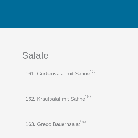
Zum
Inhalt
springen
Salate
c
161. Gurkensalat mit Sahne
c
162. Krautsalat mit Sahne
c
163. Greco Bauernsalat