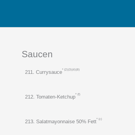
Zum
Inhalt
springen
Saucen
2
3
4
8
211. Currysauce
f
212. Tomaten-Ketchup
c
213. Salatmayonnaise 50% Fett