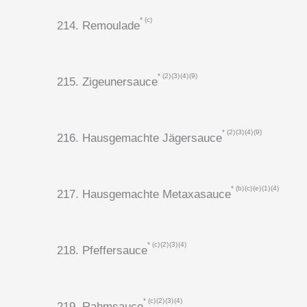
c
214. Remoulade
2
3
4
9
215. Zigeunersauce
2
3
4
9
216. Hausgemachte Jägersauce
b
c
e
1
4
217. Hausgemachte Metaxasauce
c
2
3
4
218. Pfeffersauce
c
2
3
4
219. Rahmsauce