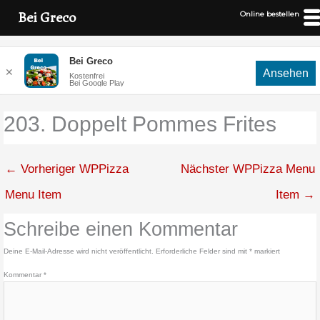
Bei Greco
Online bestellen
Zum
Bei Greco
Inhalt
✕
Ansehen
Kostenfrei
springen
Bei Google Play
203. Doppelt Pommes Frites
←
Vorheriger WPPizza
Nächster WPPizza Menu
Menu Item
Item
→
Schreibe einen Kommentar
Deine E-Mail-Adresse wird nicht veröffentlicht.
Erforderliche Felder sind mit
*
markiert
Kommentar
*