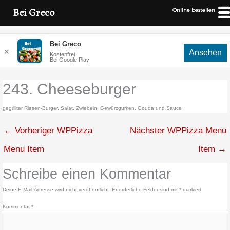
Bei Greco
Online bestellen
Zum
Bei Greco
Inhalt
✕
Ansehen
Kostenfrei
springen
Bei Google Play
243. Cheeseburger
gegrillter Riesen-Burger, Salat, Zwiebeln, Gewürzgurken, Gouda und Sauce
←
Vorheriger WPPizza
Nächster WPPizza Menu
Menu Item
Item
→
Schreibe einen Kommentar
Deine E-Mail-Adresse wird nicht veröffentlicht.
Erforderliche Felder sind mit
*
markiert
Kommentar
*