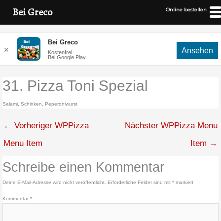
Bei Greco
Online bestellen
Zum
Bei Greco
Inhalt
✕
Ansehen
Kostenfrei
springen
Bei Google Play
31. Pizza Toni Spezial
Salami, Schinken, Peperoniwurst
←
Vorheriger WPPizza
Nächster WPPizza Menu
Menu Item
Item
→
Schreibe einen Kommentar
Deine E-Mail-Adresse wird nicht veröffentlicht.
Erforderliche Felder sind mit
*
markiert
Kommentar
*