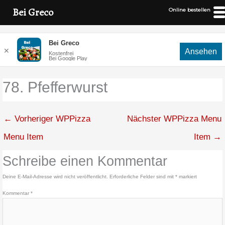
Bei Greco
Online bestellen
Zum
Bei Greco
Inhalt
✕
Ansehen
Kostenfrei
springen
Bei Google Play
78. Pfefferwurst
←
Vorheriger WPPizza
Nächster WPPizza Menu
Menu Item
Item
→
Schreibe einen Kommentar
Deine E-Mail-Adresse wird nicht veröffentlicht.
Erforderliche Felder sind mit
*
markiert
Kommentar
*