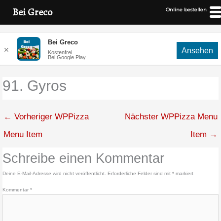
Bei Greco
Online bestellen
Zum
Bei Greco
Inhalt
✕
Ansehen
Kostenfrei
springen
Bei Google Play
91. Gyros
←
Vorheriger WPPizza
Nächster WPPizza Menu
Menu Item
Item
→
Schreibe einen Kommentar
Deine E-Mail-Adresse wird nicht veröffentlicht.
Erforderliche Felder sind mit
*
markiert
Kommentar
*