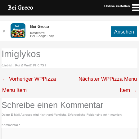
Bei Greco
Online bestellen
Zum
Bei Greco
Inhalt
✕
Ansehen
Kostenfrei
springen
Bei Google Play
Imiglykos
(Lieblich, Rot & Weiß) Fl. 0,75 l
←
Vorheriger WPPizza
Nächster WPPizza Menu
Menu Item
Item
→
Schreibe einen Kommentar
Deine E-Mail-Adresse wird nicht veröffentlicht.
Erforderliche Felder sind mit
*
markiert
Kommentar
*